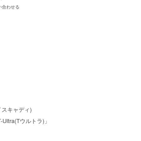
い合わせる
(ボイスキャディ)
ltra(Tウルトラ)」