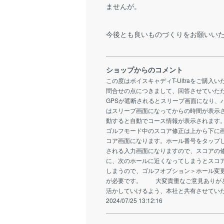
ませんが。
今後とも良いものづくりをお願いい
ショップからのコメント
この度はボイスキャディT-Ultraをご購
問合せの点につきまして、回答させてい
GPSが遮断されるとスリープ画面になり、
はスリープ画面になってからの時間が表示さ
動すると自動でコース情報が表示されます
ゴルフモード中のスコア修正は上から下に
コア画面になります。ホール番号をタップ
される入力画面になりますので、スコアの
に、次のホールに近くなってしまうとスコ
しまうので、ゴルフオプション＞ホール変
が必要です。 大変貴重なご意見ありがと
活かしていけるよう、本社と共有させていた
2024/07/25 13:12:16