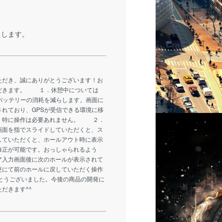
たします。
入いただき、誠にありがとうございます！お
ただきます。 １．休憩中については
バッテリーの消耗を減らします。画面に
れており、GPSが受信できる環境に移
。特に操作は必要あれません。 ２．
画面を指でスライドしていただくと、ス
していただくと、ホールアウト時に表示
修正が可能です。おっしゃられるよう
ア入力画面後に次のホールが表示されて
更にて前のホールに戻していただく操作
うございました。今後の商品の開発に
だきます^^