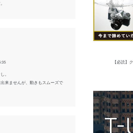
す。
【必読】
5:35
なし。
較出来ませんが、動きもスムーズで