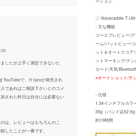
ーション
◇ Voicecaddie T
- 主な機能
コースプレビュー/グ
ーム/パットビュー/
2:23
ット＆オートスコアリ
ットマーキング/テン
ましたが上手く測定できないた
カード/天気/Bluetoot
※オートショット/テ
YouTubeで、t11proが発売され
購入であればご相談下さいとのコメ
- 仕様
追加された昨日は自分には必要ない
1.34インチフルカラー液
35g（バンド込52.5
約10時間
たのは、レビューはもちろんのこ
で信頼したことが一番です。