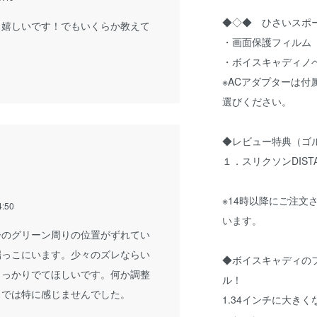
◆◇◆ ひさいスポ
も嬉しいです！でもいくらか教えて
・画面保護フィルム
・ボイスキャディノ
※ACアダプターは
選びください。
◆レビュー特典（ゴ
１．スリクソンDIST
※14時以降にご注文
4:50
います。
ーのグリーン周りの位置がずれてい
端っこにいます。少々のズレならい
◆ボイスキャディの
しっかりでてほしいです。何か調整
ル！
スでは特に感じませんでした。
1.34インチに大き