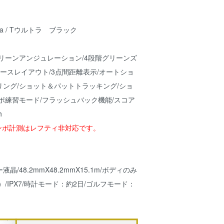
-Ultra / Tウルトラ ブラック
リーンアンジュレーション/4段階グリーンズ
コースレイアウト/3点間距離表示/オートショ
ング/ショット＆パットトラッキング/ショ
ポ練習モード/フラッシュバック機能/スコア
h
ンポ計測はレフティ非対応です。
晶/48.2mmX48.2mmX15.1m/ボディのみ
g）/IPX7/時計モード：約2日/ゴルフモード：