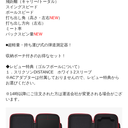
飛距離（キャリー/トータル）
スイングスピード
ボールスピード
打ち出し角（高さ・左右
）
NEW
打ち出し方向（左右）
ミート率
バックスピン量
NEW
■超軽量・持ち運び式の弾道測定器！
収納ポーチ付きのお得なセット！
◆レビュー特典（ゴルフボールについて）
１．スリクソンDISTANCE ホワイト2スリーブ
※ACアダプターは付属しておりませんので、レビュー特典から
お選びください。
※14時以降にご注文された方は運送会社が変更される場合がござ
います。